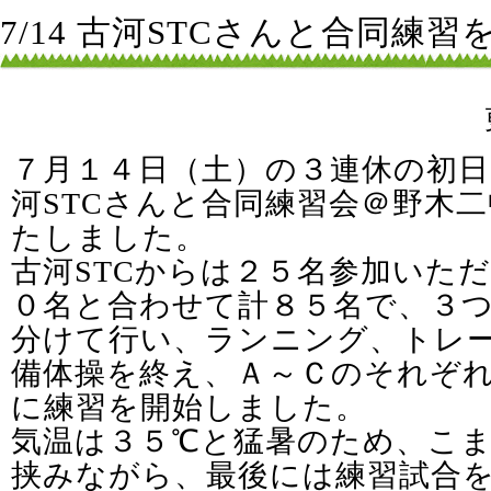
7/14 古河STCさんと合同練
７月１４日（土）の３連休の初日
河STCさんと合同練習会＠野木
たしました。
古河STCからは２５名参加いただ
０名と合わせて計８５名で、３
分けて行い、ランニング、トレ
備体操を終え、Ａ～Ｃのそれぞ
に練習を開始しました。
気温は３５℃と猛暑のため、こ
挟みながら、最後には練習試合