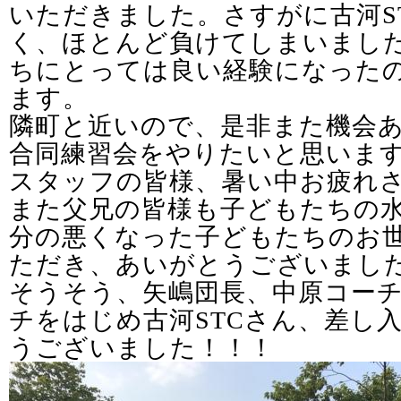
いただきました。さすがに古河S
く、ほとんど負けてしまいまし
ちにとっては良い経験になった
ます。
隣町と近いので、是非また機会
合同練習会をやりたいと思いま
スタッフの皆様、暑い中お疲れ
また父兄の皆様も子どもたちの
分の悪くなった子どもたちのお
ただき、あいがとうございまし
そうそう、矢嶋団長、中原コー
チをはじめ古河STCさん、差し
うございました！！！