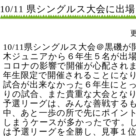
10/11 県シングルス大会に出
10/11県シングルス大会＠黒磯
木ジュニアから６年生５名が出
コロナの影響で開催が心配され
年生限定で開催されることにな
試合が出来なかった６年生にと
りの試合、また貴重な大会とな
予選リーグは、みんな善戦する
中、あと一歩の所で先にポイン
しまうケースが多かったです。
は予選リーグを全勝し、見事１