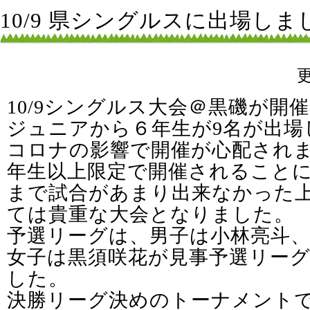
10/9 県シングルスに出場しま
10/9シングルス大会＠黒磯が開
ジュニアから６年生が9名が出場
コロナの影響で開催が心配され
年生以上限定で開催されること
まで試合があまり出来なかった
ては貴重な大会となりました。
予選リーグは、男子は小林亮斗、
女子は黒須咲花が見事予選リー
した。
決勝リーグ決めのトーナメント