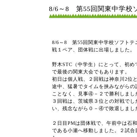
8/6～8 第55回関東中
8/6～8 第55回関東中学校ソフト
戦１ペア、団体戦に出場しました。
野木STC（中学生）にとって、初め
で最後の関東大会でもあります。
初日は個人戦、２回戦は神奈川2位
途中、猛暑でタイムを挟みながらの
ことなく、見事④－２で勝利しまし
３回戦は、茨城県３位との対戦でし
い、残念ながら０－④で敗退しまし
２日目PMは団体戦で、午前中は石
である小瀬へ移動しました。２試合